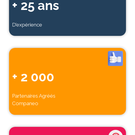
+ 25 ans
D’expérience
+ 2 000
Partenaires Agréés
Companeo