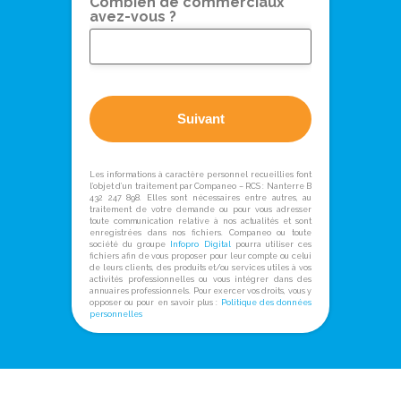
Combien de commerciaux
avez-vous ?
Suivant
Les informations à caractère personnel recueillies font
l’objet d’un traitement par Companeo – RCS : Nanterre B
432 247 898. Elles sont nécessaires entre autres, au
traitement de votre demande ou pour vous adresser
toute communication relative à nos actualités et sont
enregistrées dans nos fichiers. Companeo ou toute
société du groupe
Infopro Digital
pourra utiliser ces
fichiers afin de vous proposer pour leur compte ou celui
de leurs clients, des produits et/ou services utiles à vos
activités professionnelles ou vous intégrer dans des
annuaires professionnels. Pour exercer vos droits, vous y
opposer ou pour en savoir plus :
Politique des données
personnelles