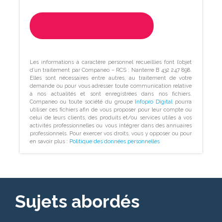
Les informations à caractère personnel recueillies font l’objet
d’un traitement par Companeo – RCS : Nanterre B 432 247 898.
Elles sont nécessaires entre autres, au traitement de votre
demande ou pour vous adresser toute communication relative
à nos actualités et sont enregistrées dans nos fichiers.
Companeo ou toute société du groupe
Infopro Digital
pourra
utiliser ces fichiers afin de vous proposer pour leur compte ou
celui de leurs clients, des produits et/ou services utiles à vos
activités professionnelles ou vous intégrer dans des annuaires
professionnels. Pour exercer vos droits, vous y opposer ou pour
en savoir plus :
Politique des données personnelles
Sujets abordés